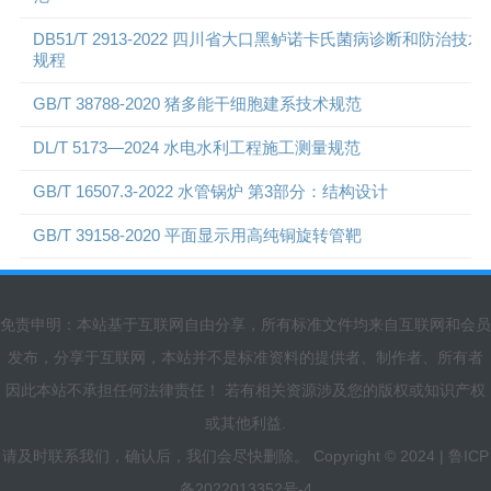
DB51/T 2913-2022 四川省大口黑鲈诺卡氏菌病诊断和防治技术
规程
GB/T 38788-2020 猪多能干细胞建系技术规范
DL/T 5173—2024 水电水利工程施工测量规范
GB/T 16507.3-2022 水管锅炉 第3部分：结构设计
GB/T 39158-2020 平面显示用高纯铜旋转管靶
免责申明：本站基于互联网自由分享，所有标准文件均来自互联网和会员
发布，分享于互联网，本站并不是标准资料的提供者、制作者、所有者
因此本站不承担任何法律责任！ 若有相关资源涉及您的版权或知识产权
或其他利益.
请及时联系我们，确认后，我们会尽快删除。 Copyright © 2024 |
鲁ICP
备2022013352号-4