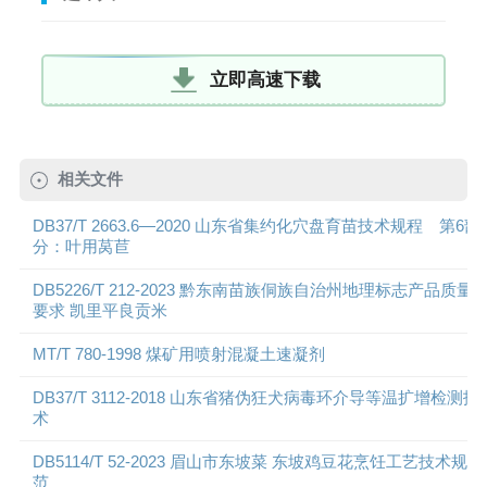
立即高速下载
相关文件
DB37/T 2663.6—2020 山东省集约化穴盘育苗技术规程 第6部
分：叶用莴苣
DB5226/T 212-2023 黔东南苗族侗族自治州地理标志产品质量
要求 凯里平良贡米
MT/T 780-1998 煤矿用喷射混凝土速凝剂
DB37/T 3112-2018 山东省猪伪狂犬病毒环介导等温扩增检测技
术
DB5114/T 52-2023 眉山市东坡菜 东坡鸡豆花烹饪工艺技术规
范