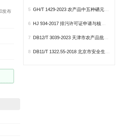
5
GH/T 1429-2023 农产品中五种硒元素形态的测定高效液相色谱-电感耦合等离子体质谱法
30发布
6
HJ 934-2017 排污许可证申请与核发技术规范 有色金属工业-镍冶炼
7
DB12/T 3039-2023 天津市农产品批发市场食用农产品入场查验技术规范
8
DB11/T 1322.55-2018 北京市安全生产等级评定技术规范 第55部分：攀岩场所