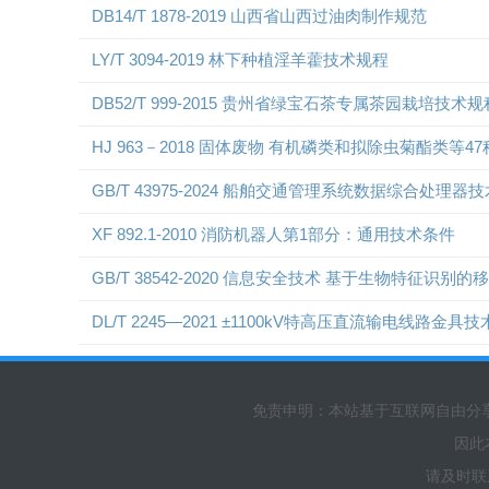
DB14/T 1878-2019 山西省山西过油肉制作规范
LY/T 3094-2019 林下种植淫羊藿技术规程
DB52/T 999-2015 贵州省绿宝石茶专属茶园栽培技术规
HJ 963－2018 固体废物 有机磷类和拟除虫菊酯类等
GB/T 43975-2024 船舶交通管理系统数据综合处理器
XF 892.1-2010 消防机器人第1部分：通用技术条件
GB/T 38542-2020 信息安全技术 基于生物特征
DL/T 2245—2021 ±1100kV特高压直流输电线路金具
免责申明：本站基于互联网自由分
因此
请及时联系