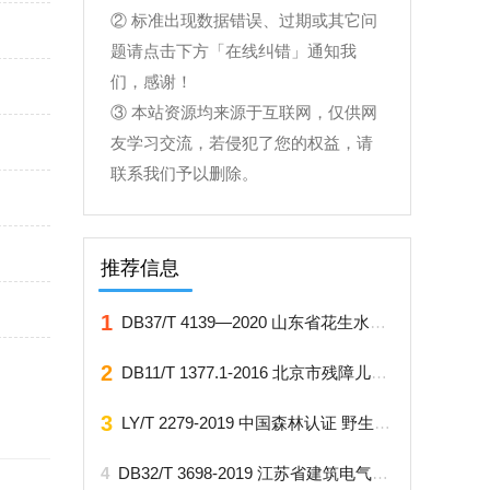
② 标准出现数据错误、过期或其它问
题请点击下方「在线纠错」通知我
们，感谢！
③ 本站资源均来源于互联网，仅供网
友学习交流，若侵犯了您的权益，请
联系我们予以删除。
推荐信息
1
DB37/T 4139—2020 山东省花生水肥一体化滴灌高产栽培技术规程
2
DB11/T 1377.1-2016 北京市残障儿童康复机构服务规范 第1部分：通则
3
LY/T 2279-2019 中国森林认证 野生动物饲养管理
4
DB32/T 3698-2019 江苏省建筑电气防火设计规程