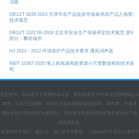
冶炼
DB12/T 3039-2023 天津市农产品批发市场食用农产品入场查验
技术规范
DB11/T 1322.55-2018 北京市安全生产等级评定技术规范 第55
部分：攀岩场所
HJ 2523－2012 环境保护产品技术要求 通风消声器
NB/T 10387-2020 海上风电场风能资源小尺度数值模拟技术规
程
免责申明：本站基于互联网自由分享，所有标准文件均来自互联网和会员
发布，分享于互联网，本站并不是标准资料的提供者、制作者、所有者
因此本站不承担任何法律责任！ 若有相关资源涉及您的版权或知识产权
或其他利益.
请及时联系我们，确认后，我们会尽快删除。 Copyright © 2024 |
鲁ICP