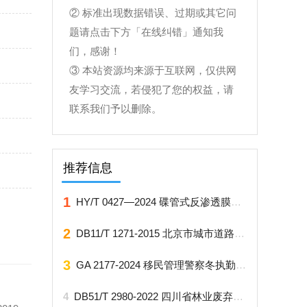
② 标准出现数据错误、过期或其它问
题请点击下方「在线纠错」通知我
们，感谢！
③ 本站资源均来源于互联网，仅供网
友学习交流，若侵犯了您的权益，请
联系我们予以删除。
推荐信息
1
HY/T 0427—2024 碟管式反渗透膜组件
2
DB11/T 1271-2015 北京市城市道路大修工程质量检验规范
3
GA 2177-2024 移民管理警察冬执勤头盔
4
DB51/T 2980-2022 四川省林业废弃物肥料化利用技术规程