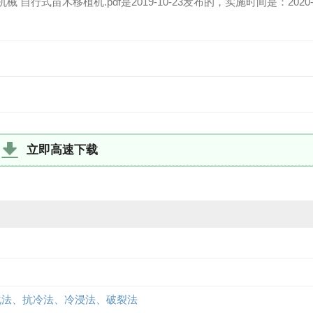
械 自行式苗木移植机.pdf是2019-10-23发布的，实施时间是：2020-03
立即高速下载
加速老化法、抗冷法、冷浸法、破裂法