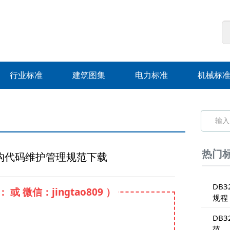
行业标准
建筑图集
电力标准
机械标
热门
机关机构代码维护管理规范下载
DB3
 微信：jingtao809 ）
规程
DB3
范