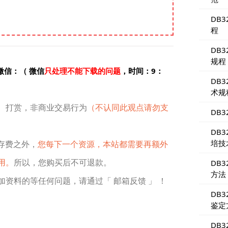
DB3
程
DB3
规程
微信：（ 微信
只处理不能下载的问题
，时间：9：
DB3
术规
、打赏，非商业交易行为
（不认同此观点请勿支
DB3
DB3
培技
存费之外，
您每下一个资源，本站都需要再额外
用。
所以，您购买后不可退款。
DB3
方法
资料的等任何问题，请通过「 邮箱反馈 」 ！
DB3
鉴定
DB3